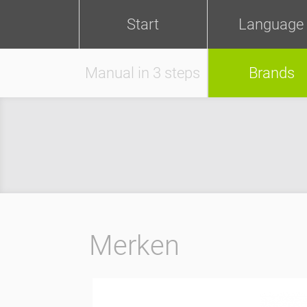
Start
Language
Manual in 3 steps
Brands
Merken