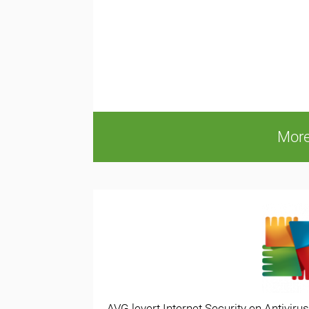
More
AVG levert Internet Security en Antiviru